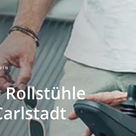
HMEN
 Rollstühle
Carlstadt