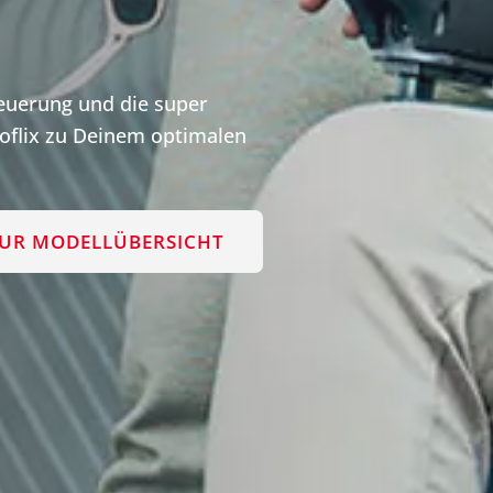
teuerung und die super
flix zu Deinem optimalen
UR MODELLÜBERSICHT