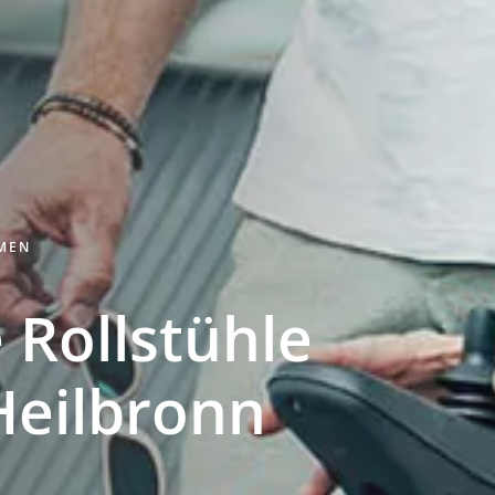
HMEN
 Rollstühle
Heilbronn