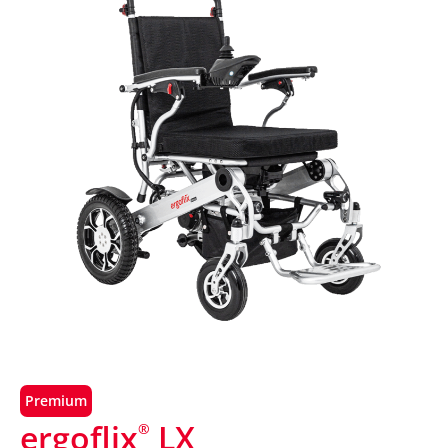
Premium
ergoflix
LX
®