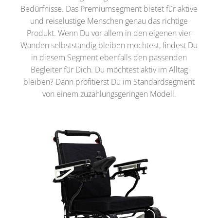
Bedürfnisse. Das Premiumsegment bietet für aktive
und reiselustige Menschen genau das richtige
Produkt. Wenn Du vor allem in den eigenen vier
Wänden selbstständig bleiben möchtest, findest Du
in diesem Segment ebenfalls den passenden
Begleiter für Dich. Du möchtest aktiv im Alltag
bleiben? Dann profitierst Du im Standardsegment
von einem zuzahlungsgeringen Modell.