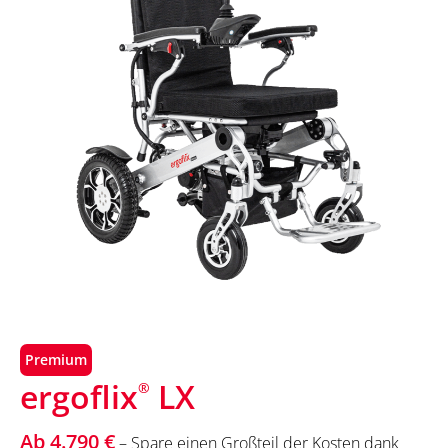
Premium
ergoflix
LX
®
Ab 4.790 €
– Spare einen Großteil der Kosten dank