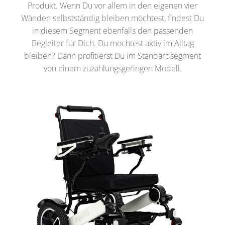
Produkt. Wenn Du vor allem in den eigenen vier
Wänden selbstständig bleiben möchtest, findest Du
in diesem Segment ebenfalls den passenden
Begleiter für Dich. Du möchtest aktiv im Alltag
bleiben? Dann profitierst Du im Standardsegment
von einem zuzahlungsgeringen Modell.