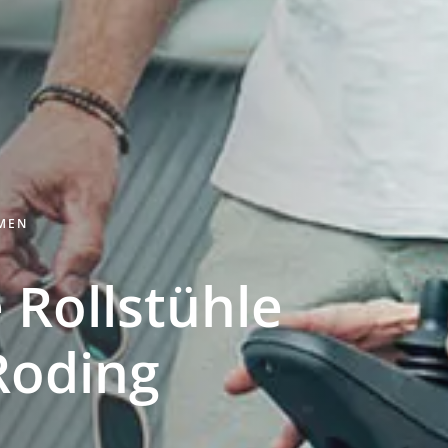
HMEN
 Rollstühle
Roding