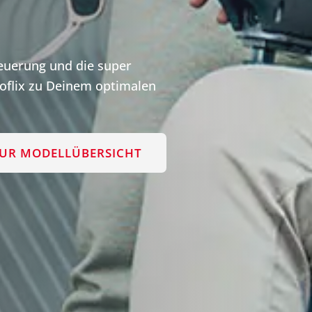
teuerung und die super
flix zu Deinem optimalen
UR MODELLÜBERSICHT