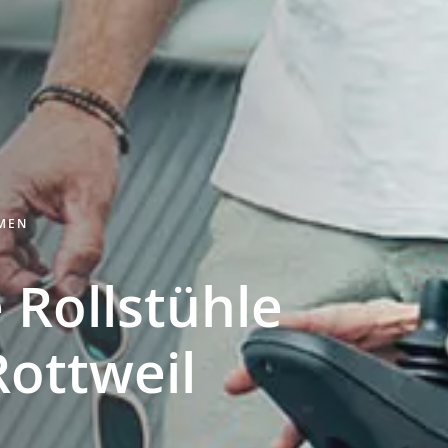
HMEN
 Rollstühle
Rottweil