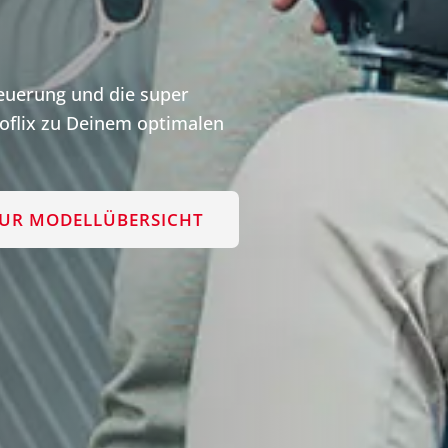
teuerung und die super
flix zu Deinem optimalen
UR MODELLÜBERSICHT