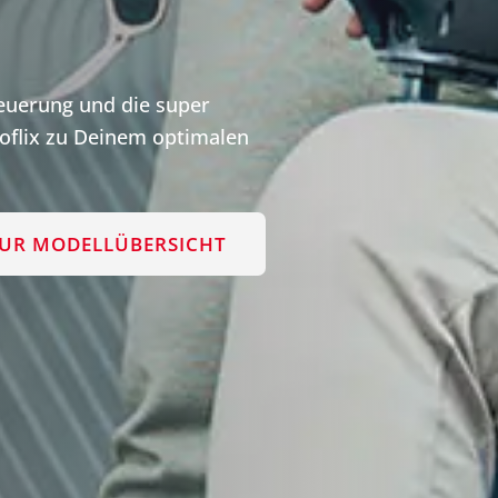
teuerung und die super
flix zu Deinem optimalen
UR MODELLÜBERSICHT