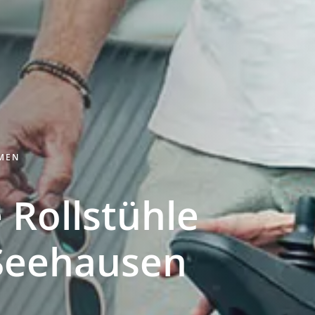
HMEN
 Rollstühle
Seehausen