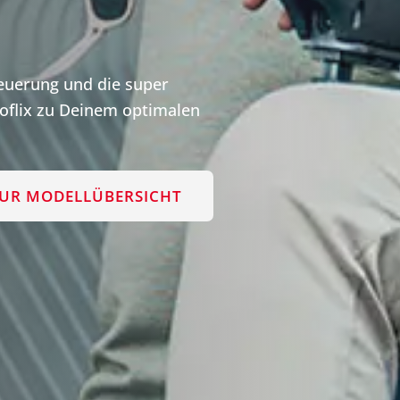
teuerung und die super
flix zu Deinem optimalen
UR MODELLÜBERSICHT