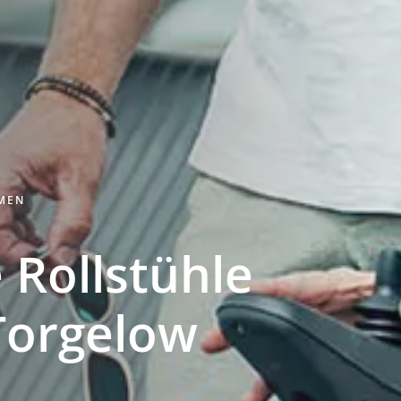
HMEN
 Rollstühle
Torgelow