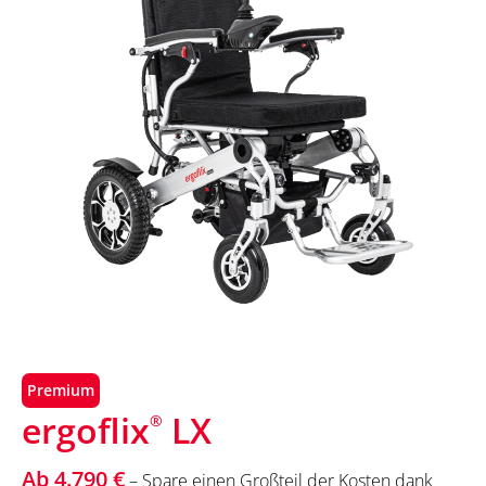
Premium
ergoflix
LX
®
Ab 4.790 €
– Spare einen Großteil der Kosten dank