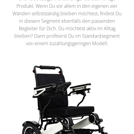
Produkt. Wenn Du vor allem in den eigenen vier
Wänden selbstständig bleiben möchtest, findest Du
in diesem Segment ebenfalls den passenden
Begleiter für Dich. Du möchtest aktiv im Alltag
bleiben? Dann profitierst Du im Standardsegment
von einem zuzahlungsgeringen Modell.