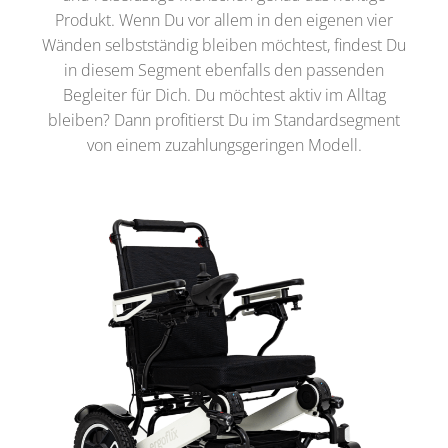
Produkt. Wenn Du vor allem in den eigenen vier
Wänden selbstständig bleiben möchtest, findest Du
in diesem Segment ebenfalls den passenden
Begleiter für Dich. Du möchtest aktiv im Alltag
bleiben? Dann profitierst Du im Standardsegment
von einem zuzahlungsgeringen Modell.