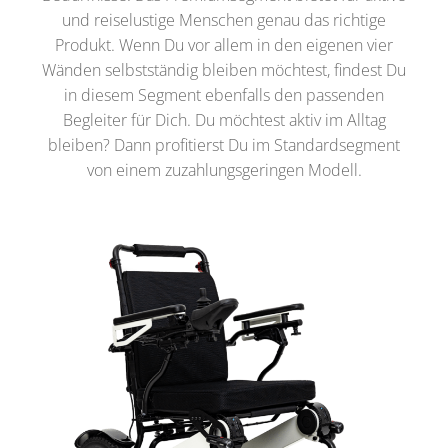
und reiselustige Menschen genau das richtige
Produkt. Wenn Du vor allem in den eigenen vier
Wänden selbstständig bleiben möchtest, findest Du
in diesem Segment ebenfalls den passenden
Begleiter für Dich. Du möchtest aktiv im Alltag
bleiben? Dann profitierst Du im Standardsegment
von einem zuzahlungsgeringen Modell.