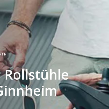
HMEN
 Rollstühle
Ginnheim