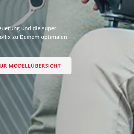
teuerung und die super
flix zu Deinem optimalen
UR MODELLÜBERSICHT