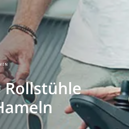
HMEN
 Rollstühle
Hameln