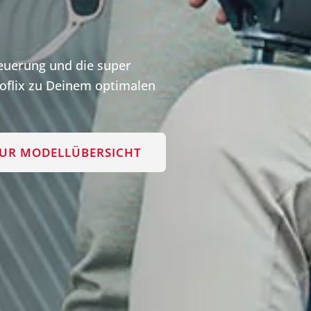
teuerung und die super
flix zu Deinem optimalen
UR MODELLÜBERSICHT