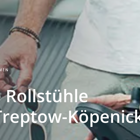
HMEN
 Rollstühle
Treptow-Köpenic