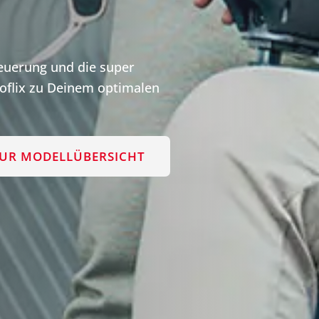
teuerung und die super
flix zu Deinem optimalen
UR MODELLÜBERSICHT