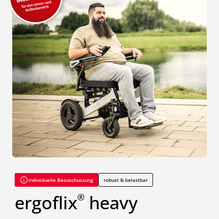
individuelle Bezuschussung
robust & belastbar
ergoflix
heavy
®