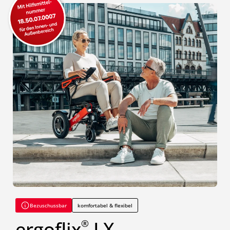
Bezuschussbar
komfortabel & flexibel
ergoflix
LX
®