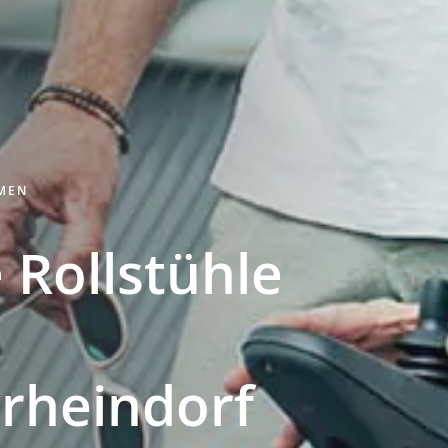
HMEN
 Rollstühle
rheindorf