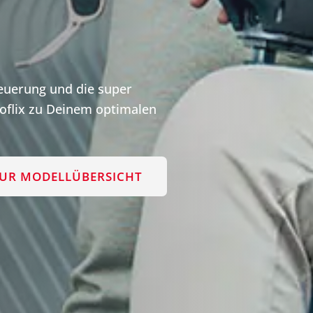
teuerung und die super
flix zu Deinem optimalen
UR MODELLÜBERSICHT