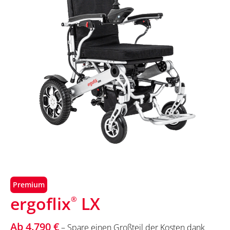
Premium
ergoflix
LX
®
Ab 4.790 €
– Spare einen Großteil der Kosten dank