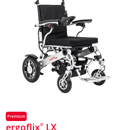
Premium
ergoflix
LX
®