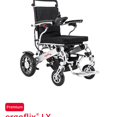
Premium
ergoflix
LX
®