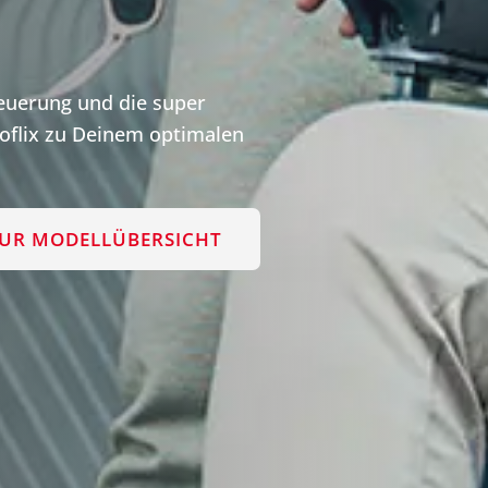
teuerung und die super
flix zu Deinem optimalen
UR MODELLÜBERSICHT