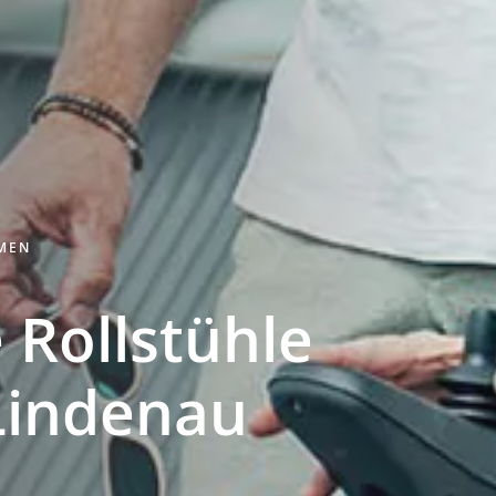
HMEN
 Rollstühle
Lindenau