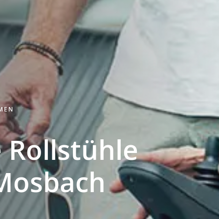
HMEN
 Rollstühle
Mosbach