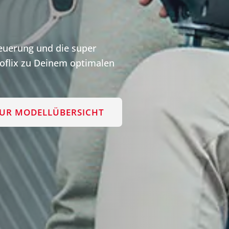
teuerung und die super
flix zu Deinem optimalen
UR MODELLÜBERSICHT