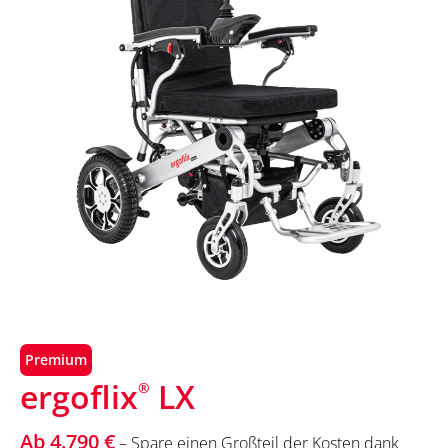
Premium
ergoflix
LX
®
Ab 4.790 €
– Spare einen Großteil der Kosten dank