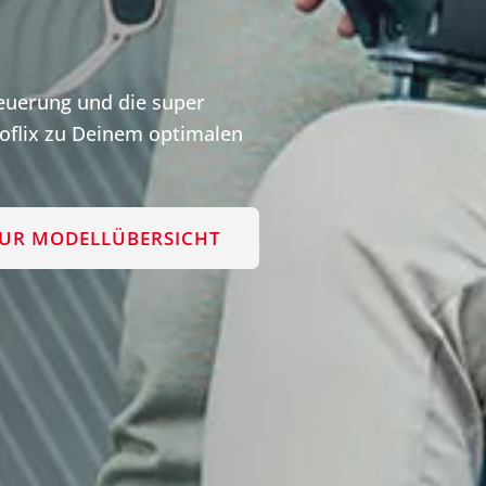
teuerung und die super
flix zu Deinem optimalen
UR MODELLÜBERSICHT