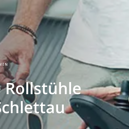
HMEN
 Rollstühle
Schlettau