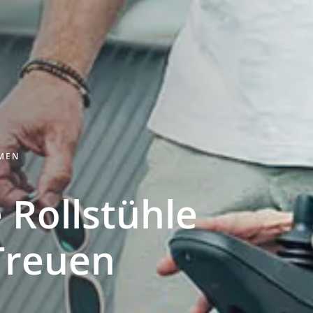
HMEN
 Rollstühle
Treuen