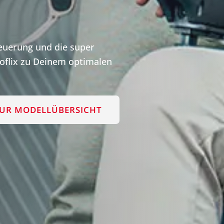
teuerung und die super
flix zu Deinem optimalen
UR MODELLÜBERSICHT