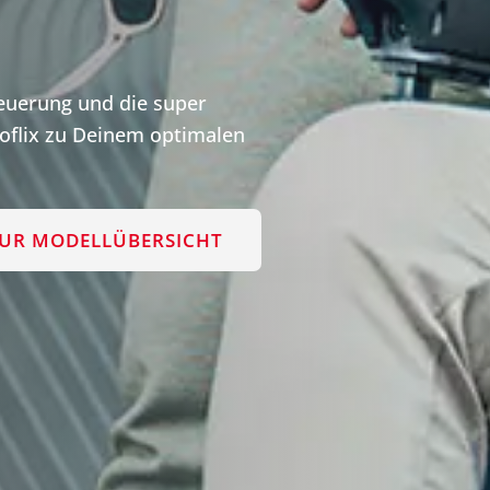
teuerung und die super
flix zu Deinem optimalen
UR MODELLÜBERSICHT