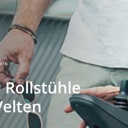
HMEN
 Rollstühle
Velten