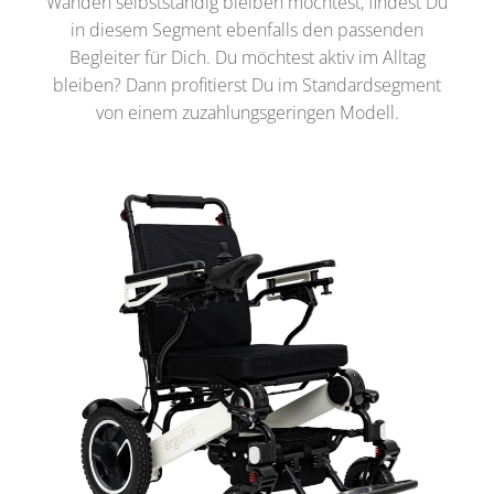
Wänden selbstständig bleiben möchtest, findest Du
in diesem Segment ebenfalls den passenden
Begleiter für Dich. Du möchtest aktiv im Alltag
bleiben? Dann profitierst Du im Standardsegment
von einem zuzahlungsgeringen Modell.