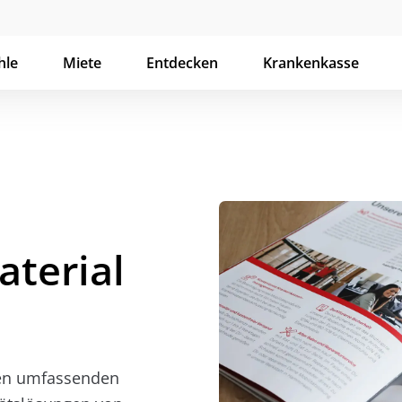
hle
Miete
Entdecken
Krankenkasse
terial
nen umfassenden