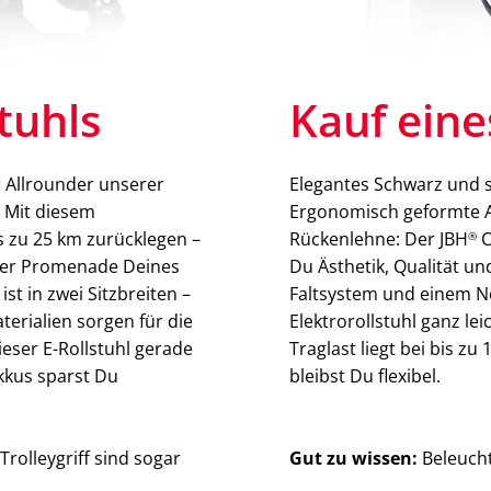
stuhls
Kauf eine
r Allrounder unserer
Elegantes Schwarz und s
. Mit diesem
Ergonomisch geformte A
is zu 25 km zurücklegen –
Rückenlehne: Der JBH
C
®
 der Promenade Deines
Du Ästhetik, Qualität un
ist in zwei Sitzbreiten –
Faltsystem und einem Ne
terialien sorgen für die
Elektrorollstuhl ganz le
ieser E-Rollstuhl gerade
Traglast liegt bei bis zu
kkus sparst Du
bleibst Du flexibel.
rolleygriff sind sogar
Gut zu wissen:
Beleucht