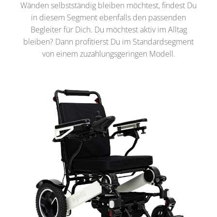
Wänden selbstständig bleiben möchtest, findest Du
in diesem Segment ebenfalls den passenden
Begleiter für Dich. Du möchtest aktiv im Alltag
bleiben? Dann profitierst Du im Standardsegment
von einem zuzahlungsgeringen Modell.