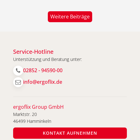
Weitere Beiträge
Service-Hotline
Unterstützung und Beratung unter:
02852 - 94590-00
info@ergoflix.de
Elektrischer Rollstuhl von der
ergoflix Group GmbH
Krankenkasse: Antrag, Kosten,
Marktstr. 20
Zuzahlung & Beispiele
46499 Hamminkeln
2. JANUAR 2026
KONTAKT AUFNEHMEN