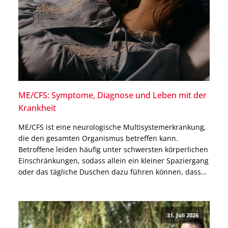
ME/CFS: Symptome, Diagnose und Leben mit der
Krankheit
ME/CFS ist eine neurologische Multisystemerkrankung,
die den gesamten Organismus betreffen kann.
Betroffene leiden häufig unter schwersten körperlichen
Einschränkungen, sodass allein ein kleiner Spaziergang
oder das tägliche Duschen dazu führen können, dass
sie danach tagelang das Bett nicht mehr verlassen
können. Warum ME/CFS nicht allein ein
Erschöpfungszustand ist, welche Ursachen bekannt
31. Juli 2026
und welche Therapien möglich sind, […]