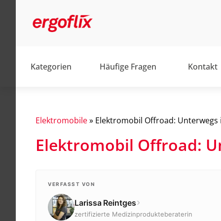
Kategorien
Häufige Fragen
Kontakt
Elektromobile
»
Elektromobil Offroad: Unterwegs 
Elektromobil Offroad: U
Alltag
Barrierefrei
Elektromobile
VERFASST VON
Larissa Reintges
Elektrorollstühle
zertifizierte Medizinprodukteberaterin