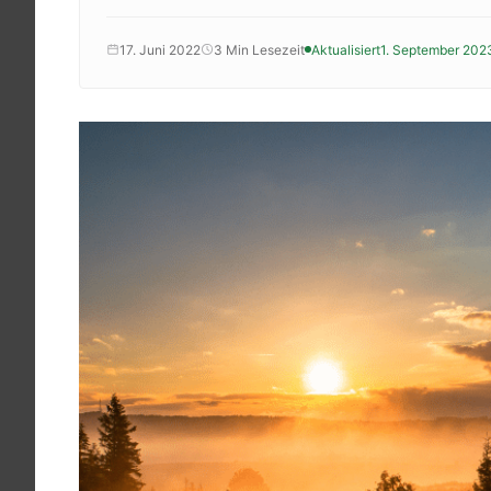
Krankenkassenzuschuss
Krankheitsbilder
17. Juni 2022
3 Min Lesezeit
Aktualisiert
1. September 202
Reisen
Sport