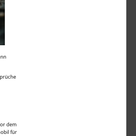
ann
sprüche
 vor dem
obil für