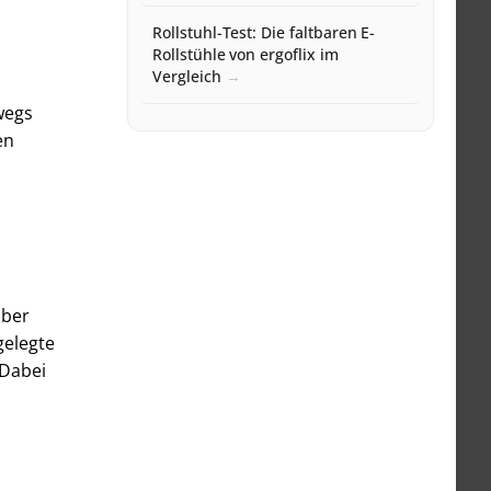
Rollstuhl-Test: Die faltbaren E-
Rollstühle von ergoflix im
Vergleich
wegs
en
über
gelegte
 Dabei