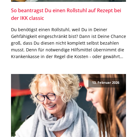
So beantragst Du einen Rollstuhl auf Rezept bei
der IKK classic
Du benötigst einen Rollstuhl, weil Du in Deiner
Gehfähigkeit eingeschränkt bist? Dann ist Deine Chance
groß, dass Du diesen nicht komplett selbst bezahlen
musst. Denn für notwendige Hilfsmittel übernimmt die
Krankenkasse in der Regel die Kosten - oder gewährt
einen Zuschuss. Das gilt auch für die IKK classic. Wie
Du einen Rollstuhl bei der IKK […]
13. Februar 2026