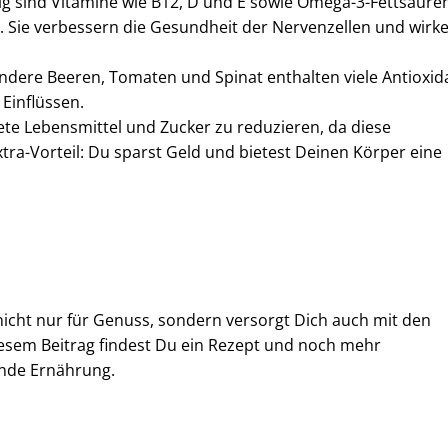
g sind Vitamine wie B12, D und E sowie Omega-3-Fettsäuren,
. Sie verbessern die Gesundheit der Nervenzellen und wirk
ere Beeren, Tomaten und Spinat enthalten viele Antioxida
 Einflüssen.
ete Lebensmittel und Zucker zu reduzieren, da diese
ra-Vorteil: Du sparst Geld und bietest Deinen Körper eine
t nicht nur für Genuss, sondern versorgt Dich auch mit den
iesem Beitrag findest Du ein Rezept und noch mehr
unde Ernährung.