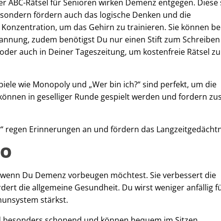
r ABC-Rätsel für Senioren wirken Demenz entgegen. Diese 
 sondern fördern auch das logische Denken und die
ie Konzentration, um das Gehirn zu trainieren. Sie können 
annung, zudem benötigst Du nur einen Stift zum Schreiben
 oder auch in Deiner Tageszeitung, um kostenfreie Rätsel zu
piele wie Monopoly und „Wer bin ich?“ sind perfekt, um die
e können in geselliger Runde gespielt werden und fordern zus
?“ regen Erinnerungen an und fördern das Langzeitgedächtn
 O
e, wenn Du Demenz vorbeugen möchtest. Sie verbessert die
ert die allgemeine Gesundheit. Du wirst weniger anfällig f
munsystem stärkst.
d besonders schonend und können bequem im Sitzen