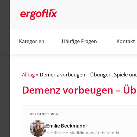
Kategorien
Häufige Fragen
Kontakt
Alltag
»
Demenz vorbeugen – Übungen, Spiele u
Demenz vorbeugen – Üb
Alltag
Barrierefrei
Elektromobile
VERFASST VON
Emilie Beckmann
Elektrorollstühle
zertifizierte Medizinprodukteberaterin