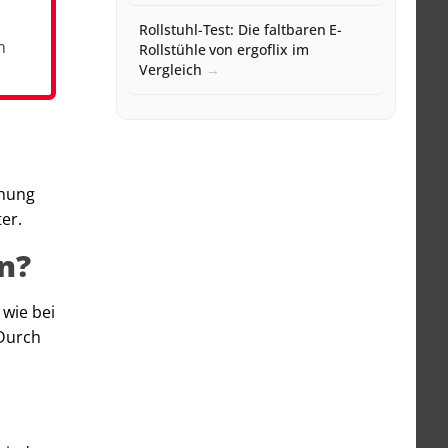
Rollstuhl-Test: Die faltbaren E-
m
Rollstühle von ergoflix im
Vergleich
chung
ter.
en?
 wie bei
 Durch