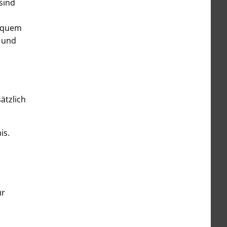
sind
bequem
 und
ätzlich
is.
ür