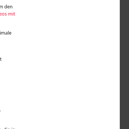
um den
deos mit
timale
t
-