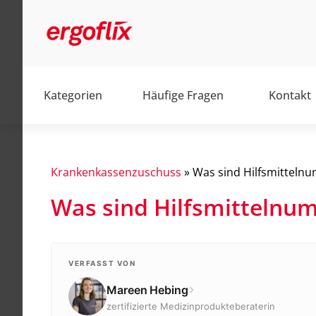
Kategorien
Häufige Fragen
Kontakt
Krankenkassenzuschuss
»
Was sind Hilfsmitteln
Was sind Hilfsmittelnu
Alltag
Barrierefrei
Elektromobile
VERFASST VON
Mareen Hebing
Elektrorollstühle
zertifizierte Medizinprodukteberaterin