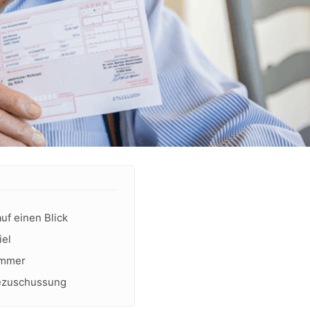
uf einen Blick
iel
nummer
ezuschussung