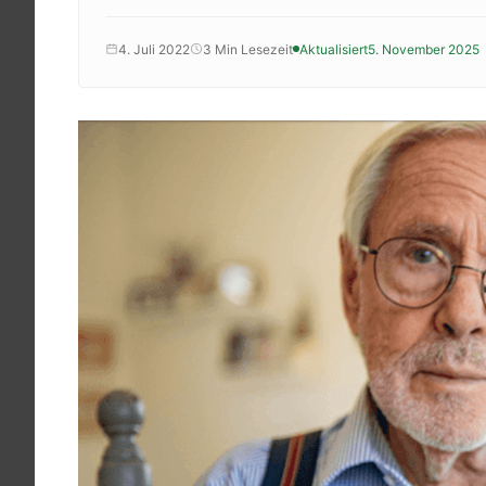
Krankenkassenzuschuss
Krankheitsbilder
4. Juli 2022
3 Min Lesezeit
Aktualisiert
5. November 2025
Reisen
Sport