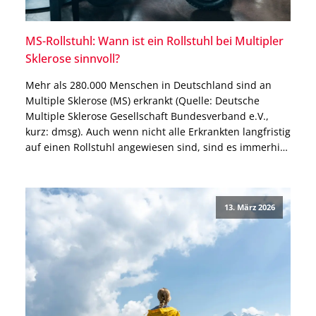
MS-Rollstuhl: Wann ist ein Rollstuhl bei Multipler
Sklerose sinnvoll?
Mehr als 280.000 Menschen in Deutschland sind an
Multiple Sklerose (MS) erkrankt (Quelle: Deutsche
Multiple Sklerose Gesellschaft Bundesverband e.V.,
kurz: dmsg). Auch wenn nicht alle Erkrankten langfristig
auf einen Rollstuhl angewiesen sind, sind es immerhin
mehr als 31 Prozent bei den über 60-jährigen
Betroffenen, die ein solches Hilfsmittel dauerhaft
benötigen. Grund dafür können besonders stark […]
13. März 2026