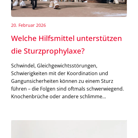
20. Februar 2026
Welche Hilfsmittel unterstützen
die Sturzprophylaxe?
Schwindel, Gleichgewichtsstörungen,
Schwierigkeiten mit der Koordination und
Gangunsicherheiten können zu einem Sturz
führen – die Folgen sind oftmals schwerwiegend.
Knochenbrüche oder andere schlimme
Verletzungen sind keine Seltenheit. Praktische
Hilfsmittel zur Sturzprophylaxe sind eine erste
Maßnahme, um die Sicherheit im Alltag zu
erhöhen. In diesem Artikel erklären wir Dir alles
Wissenswerte zu diesem Thema, gehen auf […]