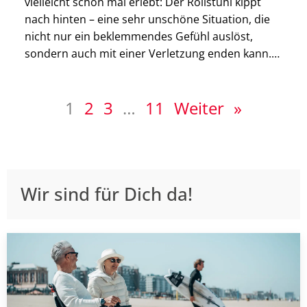
vielleicht schon mal erlebt: Der Rollstuhl kippt
nach hinten – eine sehr unschöne Situation, die
nicht nur ein beklemmendes Gefühl auslöst,
sondern auch mit einer Verletzung enden kann.
Denn der Aufprall kann nicht abgefangen werden.
Mehr Sicherheit verschafft Dir ein Rollstuhl-
1
2
3
…
11
Weiter »
Kippschutz. In diesem Beitrag nehmen wir die
praktische […]
Wir sind für Dich da!