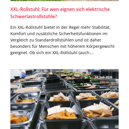
XXL-Rollstuhl: Für wen eignen sich elektrische
Schwerlastrollstühle?
Ein XXL-Rollstuhl bietet in der Regel mehr Stabilität,
Komfort und zusätzliche Sicherheitsfunktionen im
Vergleich zu Standardrollstühlen und ist daher
besonders für Menschen mit höherem Körpergewicht
geeignet. Ob sich ein XXL-Rollstuhl (auch:
Schwerlastrollstuhl) für Dich eignet, hängt jedoch nicht
nur von Deinem Körpergewicht ab. Auch für besonders
große Menschen oder Menschen mit einem allgemein
24. Juli 2026
breiten Körperbau […]