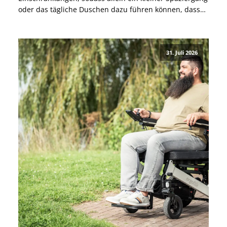
oder das tägliche Duschen dazu führen können, dass
sie danach tagelang das Bett nicht mehr verlassen
können. Warum ME/CFS nicht allein ein
Erschöpfungszustand ist, welche Ursachen bekannt
31. Juli 2026
und welche Therapien möglich sind, […]