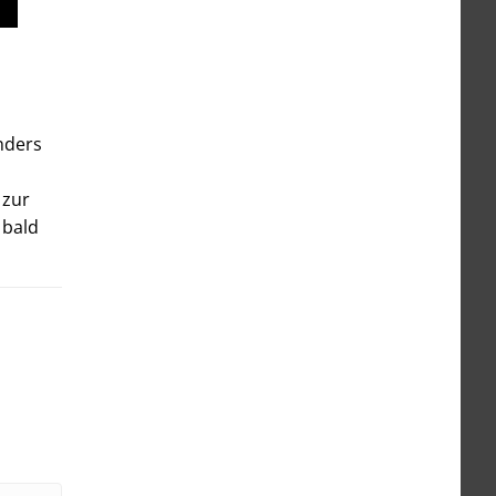
nders
 zur
 bald