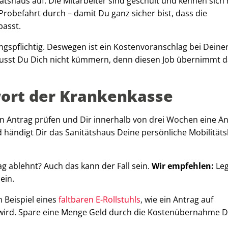
tshaus auf. Die Mitarbeiter sind geschult und kennen sich
Probefahrt durch – damit Du ganz sicher bist, dass die
passt.
gspflichtig. Deswegen ist ein Kostenvoranschlag bei Deine
st Du Dich nicht kümmern, denn diesen Job übernimmt d
wort der Krankenkasse
en Antrag prüfen und Dir innerhalb von drei Wochen eine A
händigt Dir das Sanitätshaus Deine persönliche Mobilitätsh
g ablehnt? Auch das kann der Fall sein.
Wir empfehlen:
Leg
ein.
m Beispiel eines
faltbaren E-Rollstuhls
, wie ein Antrag auf
wird. Spare eine Menge Geld durch die Kostenübernahme D