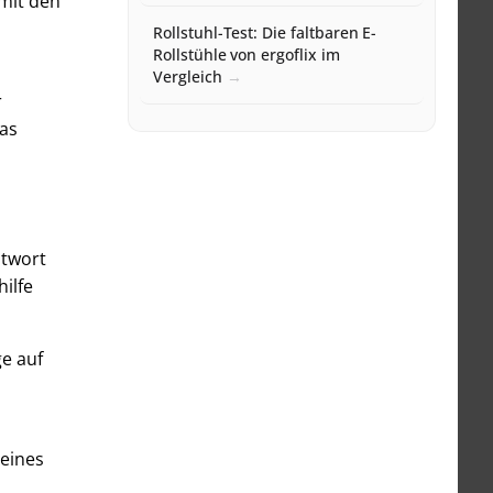
 mit den
Rollstuhl-Test: Die faltbaren E-
Rollstühle von ergoflix im
Vergleich
r
as
ntwort
ilfe
e auf
eines