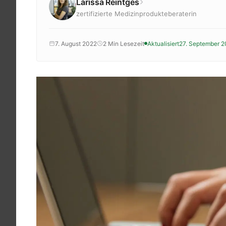
Larissa Reintges
Krankenkassenzuschuss
zertifizierte Medizinprodukteberaterin
Krankheitsbilder
Reisen
7. August 2022
2 Min Lesezeit
Aktualisiert
27. September 
Sport