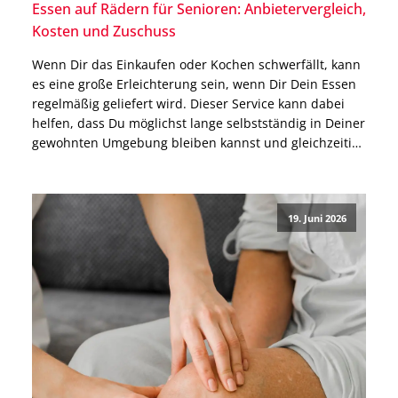
Essen auf Rädern für Senioren: Anbietervergleich,
Kosten und Zuschuss
Wenn Dir das Einkaufen oder Kochen schwerfällt, kann
es eine große Erleichterung sein, wenn Dir Dein Essen
regelmäßig geliefert wird. Dieser Service kann dabei
helfen, dass Du möglichst lange selbstständig in Deiner
gewohnten Umgebung bleiben kannst und gleichzeitig
immer mit ausgewogenen Mahlzeiten versorgt bist.
Genau dort setzt das Modell Essen auf Rädern an. Die
Anbieter […]
19. Juni 2026