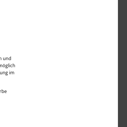
en und
möglich
tung im
rbe