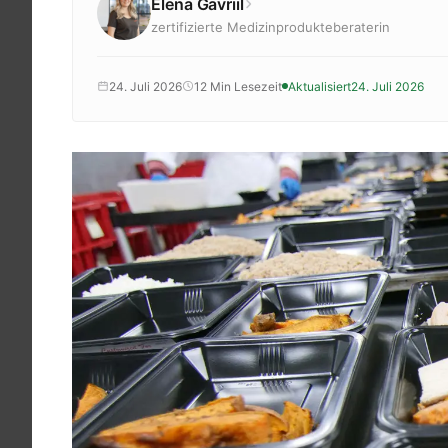
Elena Gavriil
Krankenkassenzuschuss
zertifizierte Medizinprodukteberaterin
Krankheitsbilder
Reisen
24. Juli 2026
12 Min Lesezeit
Aktualisiert
24. Juli 2026
Sport