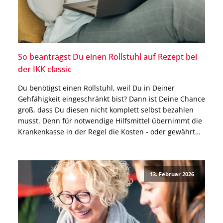
So beantragst Du einen Rollstuhl auf Rezept bei
der IKK classic
Du benötigst einen Rollstuhl, weil Du in Deiner
Gehfähigkeit eingeschränkt bist? Dann ist Deine Chance
groß, dass Du diesen nicht komplett selbst bezahlen
musst. Denn für notwendige Hilfsmittel übernimmt die
Krankenkasse in der Regel die Kosten - oder gewährt
einen Zuschuss. Das gilt auch für die IKK classic. Wie
Du einen Rollstuhl bei der IKK […]
13. Februar 2026