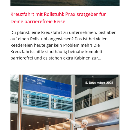
Kreuzfahrt mit Rollstuhl: Praxisratgeber für
Deine barrierefreie Reise
Du planst, eine Kreuzfahrt zu unternehmen, bist aber
auf einen Rollstuhl angewiesen? Das ist bei vielen
Reedereien heute gar kein Problem mehr! Die
Kreuzfahrtschiffe sind häufig beinahe komplett
barrierefrei und es stehen extra Kabinen zur
Verfügung. Gleichzeitig gibt es wichtige Unterschiede
zwischen den Reedereien, Einschränkungen in
Tenderhäfen und Besonderheiten bei elektrischen
5. Dezember 2025
Rollstühlen, die bereits vor […]