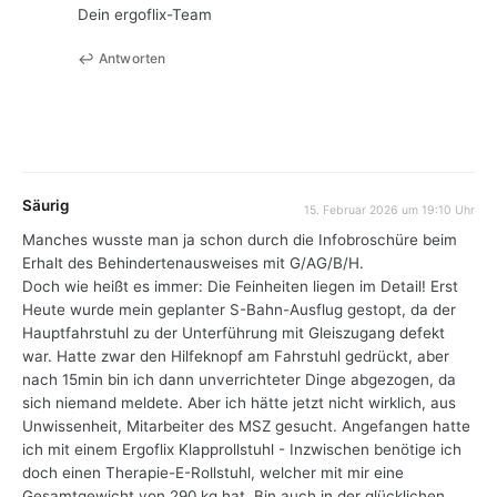
Dein ergoflix-Team
Antworten
Säurig
15. Februar 2026 um 19:10 Uhr
Manches wusste man ja schon durch die Infobroschüre beim
Erhalt des Behindertenausweises mit G/AG/B/H.
Doch wie heißt es immer: Die Feinheiten liegen im Detail! Erst
Heute wurde mein geplanter S-Bahn-Ausflug gestopt, da der
Hauptfahrstuhl zu der Unterführung mit Gleiszugang defekt
war. Hatte zwar den Hilfeknopf am Fahrstuhl gedrückt, aber
nach 15min bin ich dann unverrichteter Dinge abgezogen, da
sich niemand meldete. Aber ich hätte jetzt nicht wirklich, aus
Unwissenheit, Mitarbeiter des MSZ gesucht. Angefangen hatte
ich mit einem Ergoflix Klapprollstuhl - Inzwischen benötige ich
doch einen Therapie-E-Rollstuhl, welcher mit mir eine
Gesamtgewicht von 290 kg hat. Bin auch in der glücklichen