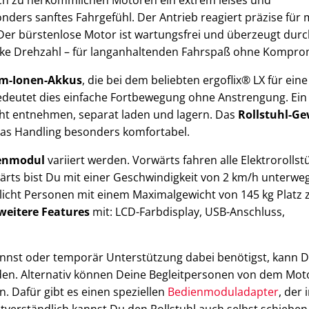
nders sanftes Fahrgefühl. Der Antrieb reagiert präzise für
Der bürstenlose Motor ist wartungsfrei und überzeugt dur
arke Drehzahl – für langanhaltenden Fahrspaß ohne Kompro
um-Ionen-Akkus
, die bei dem beliebten ergoflix® LX für ein
bedeutet dies einfache Fortbewegung ohne Anstrengung. Ein
icht entnehmen, separat laden und lagern. Das
Rollstuhl-Ge
 das Handling besonders komfortabel.
enmodul
variiert werden. Vorwärts fahren alle Elektrorollst
ärts bist Du mit einer Geschwindigkeit von 2 km/h unterwe
icht Personen mit einem Maximalgewicht von 145 kg Platz 
weitere Features
mit: LCD-Farbdisplay, USB-Anschluss,
annst oder temporär Unterstützung dabei benötigst, kann D
den. Alternativ können Deine Begleitpersonen von dem Mot
n. Dafür gibt es einen speziellen
Bedienmoduladapter
, der 
bstverständlich kannst Du den Rollstuhl auch selbst schiebe