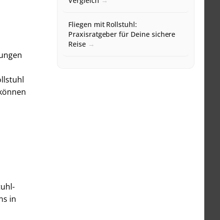
Vergleich
Fliegen mit Rollstuhl:
Praxisratgeber für Deine sichere
Reise
rungen
llstuhl
 können
uhl-
ns in