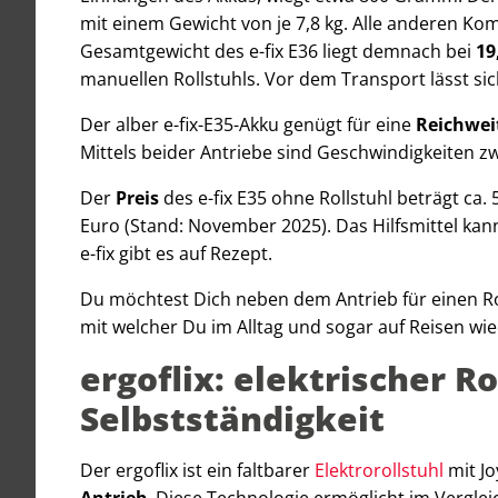
mit einem Gewicht von je 7,8 kg. Alle anderen K
Gesamtgewicht des e-fix E36 liegt demnach bei
19
manuellen Rollstuhls. Vor dem Transport lässt sic
Der alber e-fix-E35-Akku genügt für eine
Reichwei
Mittels beider Antriebe sind Geschwindigkeiten z
Der
Preis
des e-fix E35 ohne Rollstuhl beträgt ca. 
Euro (Stand: November 2025). Das Hilfsmittel ka
e-fix gibt es auf Rezept.
Du möchtest Dich neben dem Antrieb für einen Rol
mit welcher Du im Alltag und sogar auf Reisen wied
ergoflix: elektrischer R
Selbstständigkeit
Der ergoflix ist ein faltbarer
Elektrorollstuhl
mit J
Antrieb
. Diese Technologie ermöglicht im Vergle