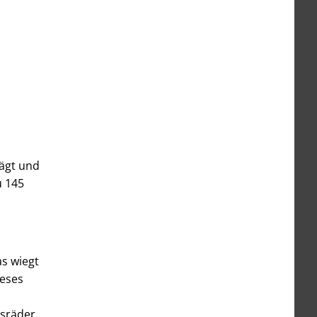
rägt und
u 145
s wiegt
ieses
bsräder