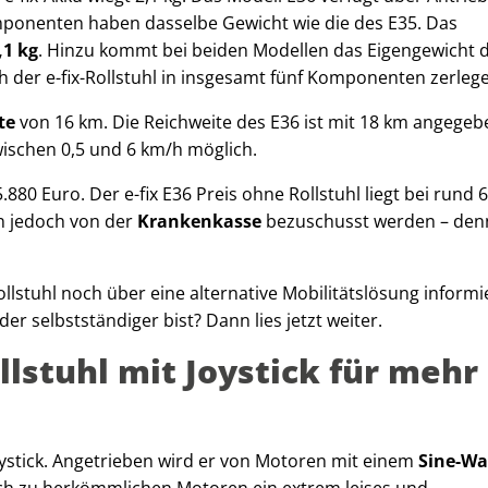
omponenten haben dasselbe Gewicht wie die des E35. Das
,1 kg
. Hinzu kommt bei beiden Modellen das Eigengewicht 
h der e-fix-Rollstuhl in insgesamt fünf Komponenten zerleg
te
von 16 km. Die Reichweite des E36 ist mit 18 km angegeb
wischen 0,5 und 6 km/h möglich.
5.880 Euro. Der e-fix E36 Preis ohne Rollstuhl liegt bei rund 
nn jedoch von der
Krankenkasse
bezuschusst werden – den
lstuhl noch über eine alternative Mobilitätslösung informi
er selbstständiger bist? Dann lies jetzt weiter.
ollstuhl mit Joystick für mehr
oystick. Angetrieben wird er von Motoren mit einem
Sine-Wa
ich zu herkömmlichen Motoren ein extrem leises und