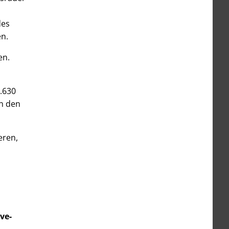
des
en.
en.
6.630
n den
eren,
ve-