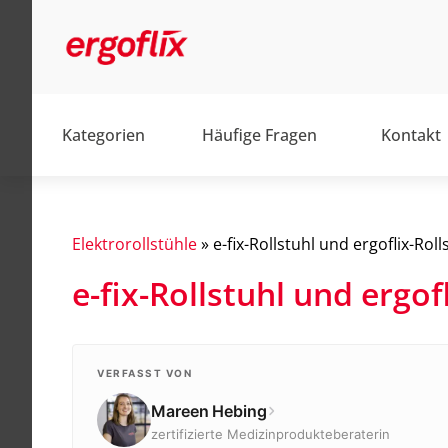
Kategorien
Häufige Fragen
Kontakt
Elektrorollstühle
»
e-fix-Rollstuhl und ergoflix-Roll
e-fix-Rollstuhl und ergof
Alltag
Barrierefrei
Elektromobile
VERFASST VON
Mareen Hebing
Elektrorollstühle
zertifizierte Medizinprodukteberaterin