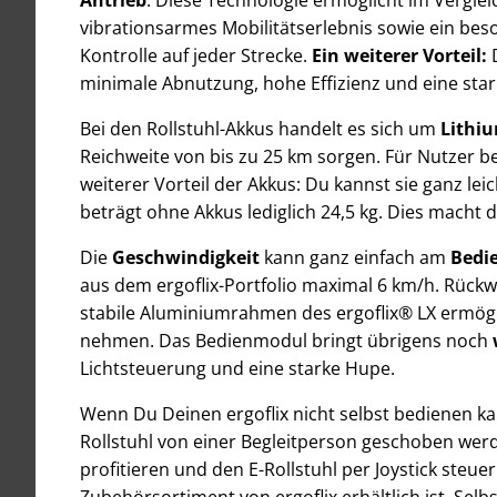
vibrationsarmes Mobilitätserlebnis sowie ein beso
Kontrolle auf jeder Strecke.
Ein weiterer Vorteil:
minimale Abnutzung, hohe Effizienz und eine st
Bei den Rollstuhl-Akkus handelt es sich um
Lithi
Reichweite von bis zu 25 km sorgen. Für Nutzer 
weiterer Vorteil der Akkus: Du kannst sie ganz le
beträgt ohne Akkus lediglich 24,5 kg. Dies macht
Die
Geschwindigkeit
kann ganz einfach am
Bedi
aus dem ergoflix-Portfolio maximal 6 km/h. Rückw
stabile Aluminiumrahmen des ergoflix® LX ermögl
nehmen. Das Bedienmodul bringt übrigens noch
Lichtsteuerung und eine starke Hupe.
Wenn Du Deinen ergoflix nicht selbst bedienen k
Rollstuhl von einer Begleitperson geschoben wer
profitieren und den E-Rollstuhl per Joystick steuer
Zubehörsortiment von ergoflix erhältlich ist. Sel