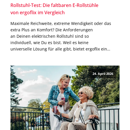
Rollstuhl-Test: Die faltbaren E-Rollstühle
von ergoflix im Vergleich
Maximale Reichweite, extreme Wendigkeit oder das
extra Plus an Komfort? Die Anforderungen
an Deinen elektrischen Rollstuhl sind so
individuell, wie Du es bist. Weil es keine
universelle Lösung für alle gibt, bietet ergoflix ein
vielseitiges Sortiment, das ganz unterschiedliche
Schwerpunkte setzt. In diesem Beitrag stellen
wir Dir alle Modelle für den Outdoor-
24. April 2026
Gebrauch vor: Vom Standardmodell bis zum absoluten
Komfort-Highlight. Finde jetzt heraus, welcher faltbare
Elektrorollstuhl von ergoflix Dein
persönlicher Testsieger wird. Rollstuhlvergleich: So
findest Du das passende Modell für Dich Bevor Du […]