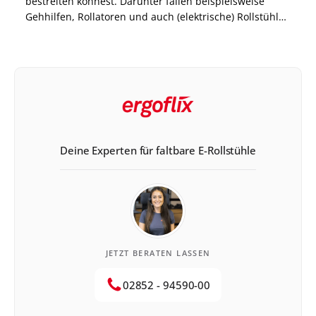
bestreiten könnest. Darunter fallen beispielsweise
Gehhilfen, Rollatoren und auch (elektrische) Rollstühle.
Diese beantragst Du bei Deiner zuständigen
Krankenkasse. Was genau Du bei der Beantragung
eines Elektrorollstuhls bei der AOK beachten musst,
erfährst Du hier. Elektrorollstuhl […]
Deine Experten für faltbare E-Rollstühle
JETZT BERATEN LASSEN
02852 - 94590-00