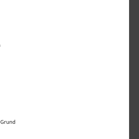
n
n
m Grund