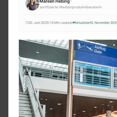
Mareen Hebing
Krankenkassenzuschuss
zertifizierte Medizinprodukteberaterin
Krankheitsbilder
Reisen
20. Juni 2025
6 Min Lesezeit
Aktualisiert
5. November 202
Sport