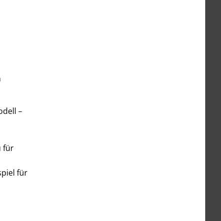
n
dell –
 für
piel für