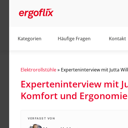
Kategorien
Häufige Fragen
Kontakt
Elektrorollstühle
»
Experteninterview mit Jutta W
Experteninterview mit J
Alltag
Komfort und Ergonomie
Barrierefrei
Elektromobile
Elektrorollstühle
VERFASST VON