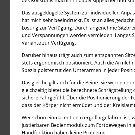
des Rollstuhls macht ihn dabei kippsicher und sta
Das ausgeklügelte System zur individuellen Anpa
hat mich sehr beeindruckt. Es ist an alles gedach
Lösung zur Verfügung. Durch angenehme Sitzbreit
und Verspannungen werden vermieden. Langes Sitz
Variante zur Verfügung.
Darüber hinaus trägt auch zum entspannten Sitz
stets ergonomisch positioniert. Auch die Armleh
Spezialpolster tut den Unterarmen in jeder Positi
Das gleiche gilt auch für die Beine. Sie werden d
gleichzeitig bietet die berechnete Schrägstellung 
sichere Fahrgefühl. Über die Positionierung der F
dass der Körper nicht ermüdet und der Kreislauf to
Wer schon einmal mit dem ergoflix gefahren ist, 
justierbaren Bedienmoduls zum Fortbewegen in all
Handfunktion haben keine Probleme.