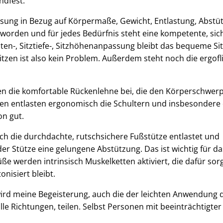
ndfest.
ssung in Bezug auf Körpermaße, Gewicht, Entlastung, Abstü
t worden und für jedes Bedürfnis steht eine kompetente, sic
en-, Sitztiefe-, Sitzhöhenanpassung bleibt das bequeme Si
en ist also kein Problem. Außerdem steht noch die ergofli
en die komfortable Rückenlehne bei, die den Körperschwer
nen entlasten ergonomisch die Schultern und insbesondere
on gut.
urch die durchdachte, rutschsichere Fußstütze entlastet und
der Stütze eine gelungene Abstützung. Das ist wichtig für da
üße werden intrinsisch Muskelketten aktiviert, die dafür sor
nisiert bleibt.
wird meine Begeisterung, auch die der leichten Anwendung 
e Richtungen, teilen. Selbst Personen mit beeinträchtigter