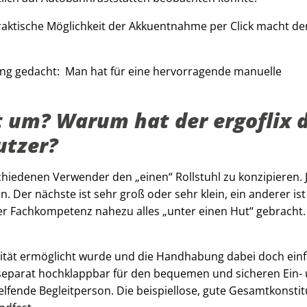
praktische Möglichkeit der Akkuentnahme per Click macht de
ing gedacht: Man hat für eine hervorragende manuelle
ut um? Warum hat der ergoflix 
utzer?
rschiedenen Verwender den „einen“ Rollstuhl zu konzipieren
Der nächste ist sehr groß oder sehr klein, ein anderer ist
er Fachkompetenz nahezu alles „unter einen Hut“ gebracht.
bilität ermöglicht wurde und die Handhabung dabei doch ein
 separat hochklappbar für den bequemen und sicheren Ein-
helfende Begleitperson. Die beispiellose, gute Gesamtkonstit