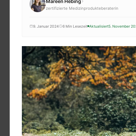
Mareen Hebing
Krankenkassenzuschuss
zertifizierte Medizinprodukteberaterin
Krankheitsbilder
Reisen
9. Januar 2024
6 Min Lesezeit
Aktualisiert
5. November 20
Sport