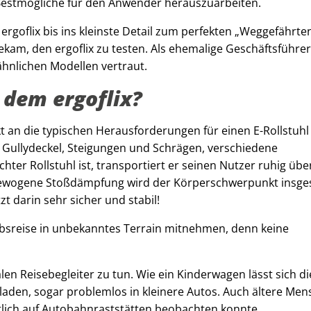
Bestmögliche für den Anwender herauszuarbeiten.
rgoflix bis ins kleinste Detail zum perfekten „Weggefährte
bekam, den ergoflix zu testen. Als ehemalige Geschäftsführer
ähnlichen Modellen vertraut.
 dem ergoflix?
kt an die typischen Herausforderungen für einen E-Rollstuhl
, Gullydeckel, Steigungen und Schrägen, verschiedene
hter Rollstuhl ist, transportiert er seinen Nutzer ruhig übe
gewogene Stoßdämpfung wird der Körperschwerpunkt insg
zt darin sehr sicher und stabil!
ubsreise in unbekanntes Terrain mitnehmen, denn keine
en Reisebegleiter zu tun. Wie ein Kinderwagen lässt sich di
aden, sogar problemlos in kleinere Autos. Auch ältere Me
tlich auf Autobahnraststätten beobachten konnte.