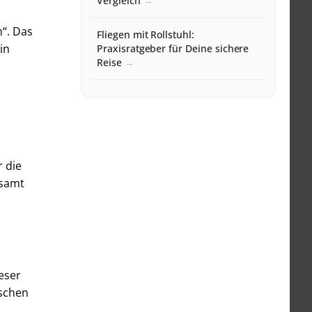
Vergleich
n“. Das
Fliegen mit Rollstuhl:
in
Praxisratgeber für Deine sichere
Reise
r die
esamt
eser
nschen