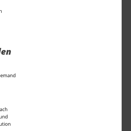
n
den
. Jemand
fach
 und
ution