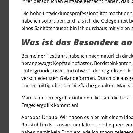
ihrer persönlichen Aufgabe gemacht haben, das 
Die hohe Entwicklungsprofessionalität macht den e
habe ich sofort bemerkt, als ich die Gelegenheit 
eines Sanitätshauses bin ich durchaus mit vielen 
Was ist das Besondere an
Bei meiner Testfahrt habe ich mich natürlich dire
herangewagt: Kopfsteinpflaster, Bordsteinkanten
Untergründe, usw. Und obwohl der ergoflix ein leic
verschiedensten Geländeformen. Durch die aus
immer mittig über der Sitzfläche gehalten. Man sit
Man kann den ergoflix unbedenklich auf die Urla
Frage: ergoflix kommt an!
Apropos Urlaub: Wir haben es hier mit einem ideal
Rollstuhl im Nu zusammenfalten und bequem verl
haben damit kein Problem, wie ich schon gelegen