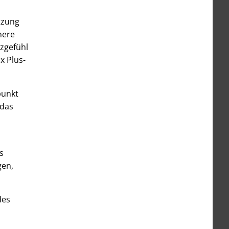
tzung
here
tzgefühl
x Plus-
punkt
 das
s
gen,
des